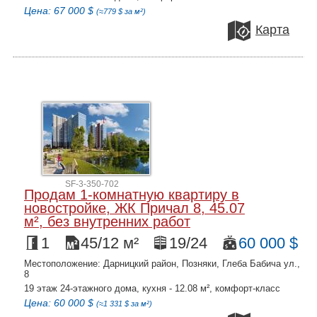
Цена: 67 000 $
(≈779 $ за м²)
Карта
SF-3-350-702
Продам 1-комнатную квартиру в
новостройке, ЖК Причал 8, 45.07
м², без внутренних работ
1
45/12 м²
19/24
60 000 $
Местоположение: Дарницкий район, Позняки, Глеба Бабича ул.,
8
19 этаж 24-этажного дома, кухня - 12.08 м², комфорт-класс
Цена: 60 000 $
(≈1 331 $ за м²)