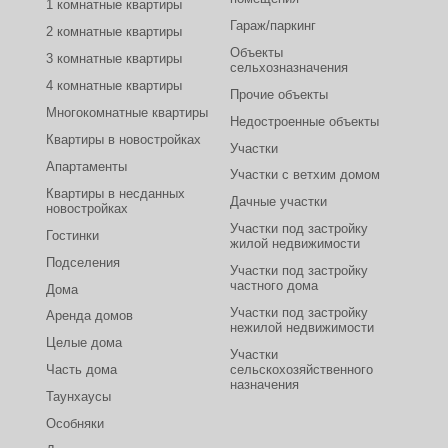
1 комнатные квартиры
Гараж/паркинг
2 комнатные квартиры
Объекты
3 комнатные квартиры
сельхозназначения
4 комнатные квартиры
Прочие объекты
Многокомнатные квартиры
Недостроенные объекты
Квартиры в новостройках
Участки
Апартаменты
Участки с ветхим домом
Квартиры в несданных
Дачные участки
новостройках
Участки под застройку
Гостинки
жилой недвижимости
Подселения
Участки под застройку
частного дома
Дома
Участки под застройку
Аренда домов
нежилой недвижимости
Целые дома
Участки
Часть дома
сельскохозяйственного
назначения
Таунхаусы
Особняки