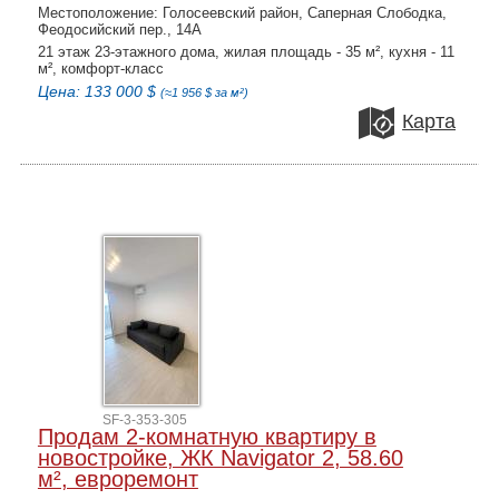
Местоположение: Голосеевский район, Саперная Слободка,
Феодосийский пер., 14А
21 этаж 23-этажного дома, жилая площадь - 35 м², кухня - 11
м², комфорт-класс
Цена: 133 000 $
(≈1 956 $ за м²)
Карта
SF-3-353-305
Продам 2-комнатную квартиру в
новостройке, ЖК Navigator 2, 58.60
м², евроремонт