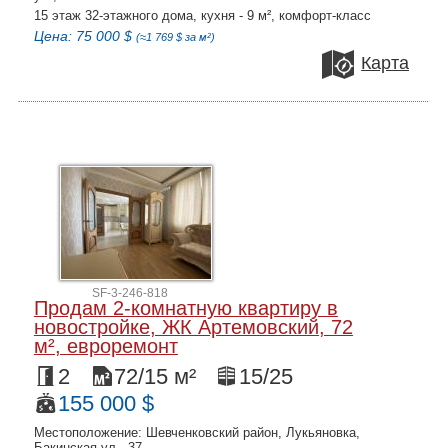
15 этаж 32-этажного дома, кухня - 9 м², комфорт-класс
Цена: 75 000 $
(≈1 769 $ за м²)
Карта
SF-3-246-818
Продам 2-комнатную квартиру в
новостройке, ЖК Артемовский, 72
м², евроремонт
2
72/15 м²
15/25
155 000 $
Местоположение: Шевченковский район, Лукьяновка,
Бакинская ул., 37