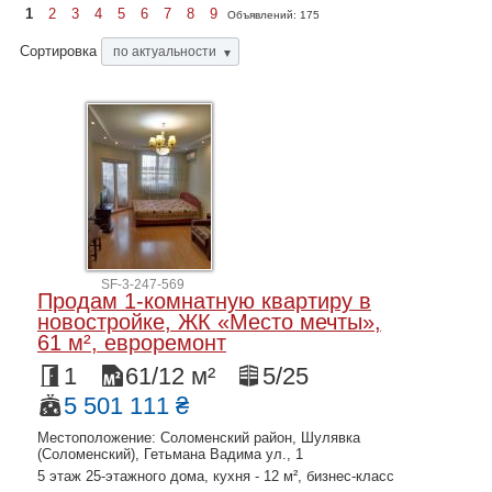
1
2
3
4
5
6
7
8
9
Объявлений:
175
Сортировка
по актуальности
▼
SF-3-247-569
Продам 1-комнатную квартиру в
новостройке, ЖК «Место мечты»,
61 м², евроремонт
1
61/12 м²
5/25
5 501 111 ₴
Местоположение: Соломенский район, Шулявка
(Соломенский), Гетьмана Вадима ул., 1
5 этаж 25-этажного дома, кухня - 12 м², бизнес-класс