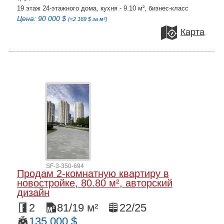
19 этаж 24-этажного дома, кухня - 9.10 м², бизнес-класс
Цена: 90 000 $
(≈2 169 $ за м²)
Карта
SF-3-350-694
Продам 2-комнатную квартиру в
новостройке, 80.80 м², авторский
дизайн
2
81/19 м²
22/25
135 000 $