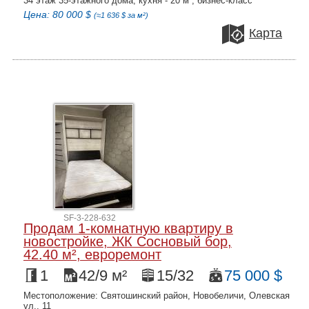
34 этаж 35-этажного дома, кухня - 20 м², бизнес-класс
Цена: 80 000 $
(≈1 636 $ за м²)
Карта
SF-3-228-632
Продам 1-комнатную квартиру в
новостройке, ЖК Сосновый бор,
42.40 м², евроремонт
1
42/9 м²
15/32
75 000 $
Местоположение: Святошинский район, Новобеличи, Олевская
ул., 11