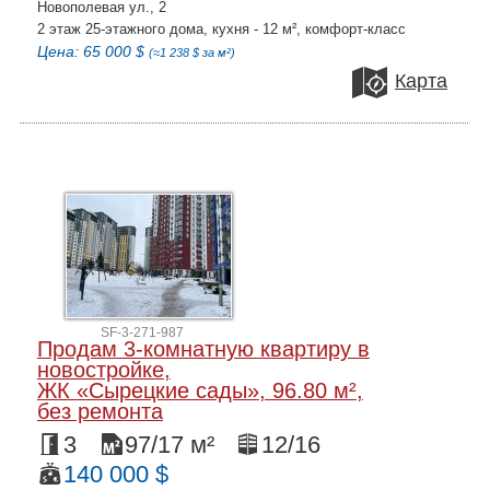
Новополевая ул., 2
2 этаж 25-этажного дома, кухня - 12 м², комфорт-класс
Цена: 65 000 $
(≈1 238 $ за м²)
Карта
SF-3-271-987
Продам 3-комнатную квартиру в
новостройке,
ЖК «Сырецкие сады», 96.80 м²,
без ремонта
3
97/17 м²
12/16
140 000 $