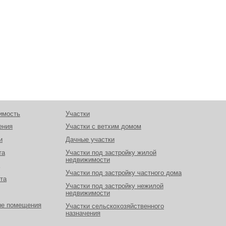
имость
Участки
ения
Участки с ветхим домом
и
Дачные участки
та
Участки под застройку жилой
недвижимости
Участки под застройку частного дома
та
Участки под застройку нежилой
недвижимости
ые помещения
Участки сельскохозяйственного
назначения