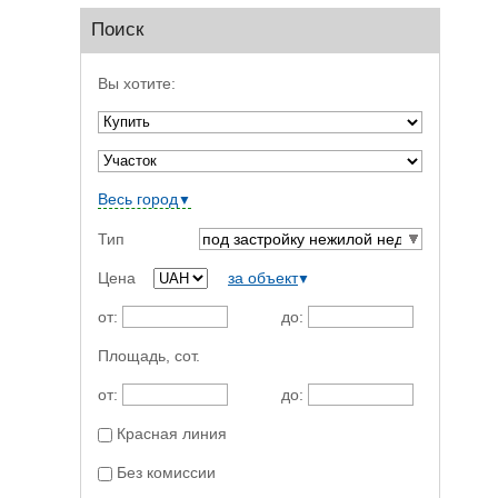
Поиск
Вы хотите:
Весь город
▼
Тип
под застройку нежилой недвижимости
Цена
за объект
▼
от:
до:
Площадь,
сот.
от:
до:
Красная линия
Без комиссии