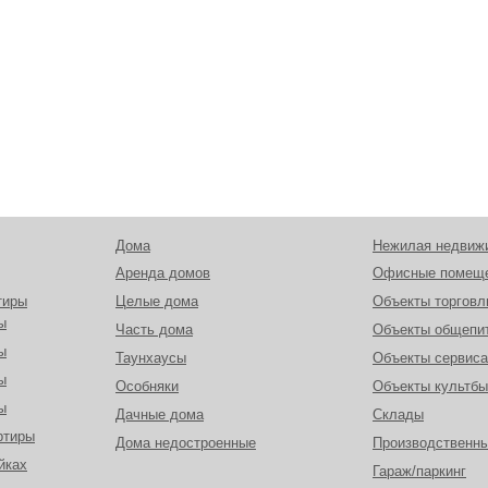
Дома
Нежилая недвиж
Аренда домов
Офисные помещ
тиры
Целые дома
Объекты торговл
ы
Часть дома
Объекты общепи
ы
Таунхаусы
Объекты сервиса
ы
Особняки
Объекты культбы
ы
Дачные дома
Склады
ртиры
Дома недостроенные
Производственн
йках
Гараж/паркинг