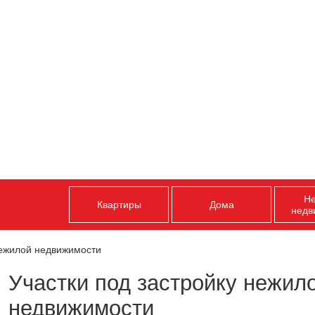
Н
Квартиры
Дома
недв
нежилой недвижимости
Участки под застройку нежил
недвижимости