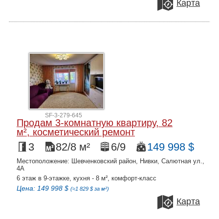
Карта
SF-3-279-645
Продам 3-комнатную квартиру, 82
м², косметический ремонт
3
82/8 м²
6/9
149 998 $
Местоположение: Шевченковский район, Нивки, Салютная ул.,
4А
6 этаж в 9-этажке, кухня - 8 м², комфорт-класс
Цена: 149 998 $
(≈1 829 $ за м²)
Карта