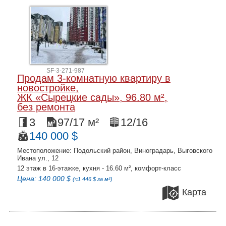
SF-3-271-987
Продам 3-комнатную квартиру в
новостройке,
ЖК «Сырецкие сады», 96.80 м²,
без ремонта
3
97/17 м²
12/16
140 000 $
Местоположение: Подольский район, Виноградарь, Выговского
Ивана ул., 12
12 этаж в 16-этажке, кухня - 16.60 м², комфорт-класс
Цена: 140 000 $
(≈1 446 $ за м²)
Карта