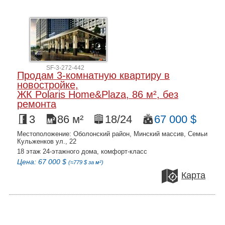
SF-3-272-442
Продам 3-комнатную квартиру в
новостройке,
ЖК Polaris Home&Plaza, 86 м², без
ремонта
3
86 м²
18/24
67 000 $
Местоположение: Оболонский район, Минский массив, Семьи
Кульженков ул., 22
18 этаж 24-этажного дома, комфорт-класс
Цена: 67 000 $
(≈779 $ за м²)
Карта