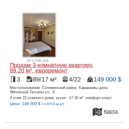
SF-3-338-268
Продам 3-комнатную квартиру,
89.20 м², евроремонт
3
89/17 м²
4/22
149 000 $
Местоположение: Соломенский район, Караваевы дачи,
Яблонской Татьяны ул., 6
4 этаж 22-этажного дома, кухня - 17.30 м², комфорт-класс
Цена: 149 000 $
(≈1 670 $ за м²)
Карта