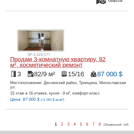
SF-3-324-277
Продам 3-комнатную квартиру, 82
м², косметический ремонт
3
82/9 м²
15/16
87 000 $
Местоположение: Деснянский район, Троещина, Милославская
ул.
15 этаж в 16-этажке, кухня - 9 м², комфорт-класс
Цена: 87 000 $
(≈1 061 $ за м²)
1
2
3
4
5
6
7
8
Объявлений:
145