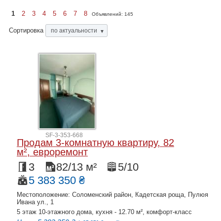
1
2
3
4
5
6
7
8
Объявлений:
145
Сортировка
по актуальности
▼
SF-3-353-668
Продам 3-комнатную квартиру, 82
м², евроремонт
3
82/13 м²
5/10
5 383 350 ₴
Местоположение: Соломенский район, Кадетская роща, Пулюя
Ивана ул., 1
5 этаж 10-этажного дома, кухня - 12.70 м², комфорт-класс