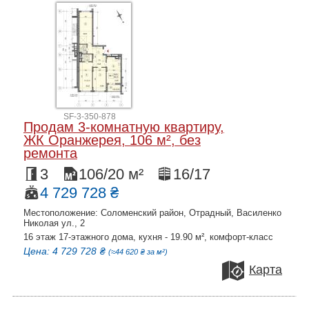
SF-3-350-878
Продам 3-комнатную квартиру,
ЖК Оранжерея, 106 м², без
ремонта
3
106/20 м²
16/17
4 729 728 ₴
Местоположение: Соломенский район, Отрадный, Василенко
Николая ул., 2
16 этаж 17-этажного дома, кухня - 19.90 м², комфорт-класс
Цена: 4 729 728 ₴
(≈44 620 ₴ за м²)
Карта