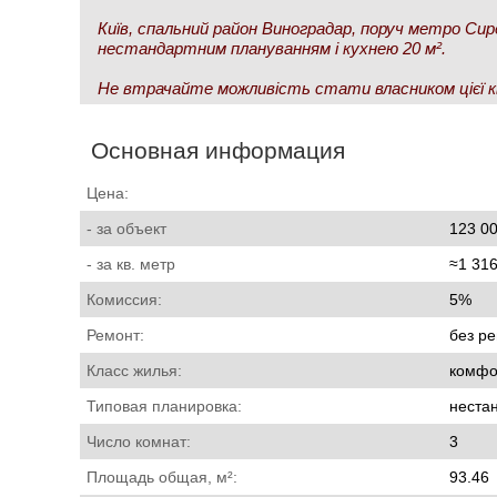
Київ, спальний район Виноградар, поруч метро Сир
нестандартним плануванням і кухнею 20 м².
Не втрачайте можливість стати власником цієї кв
Основная информация
Цена:
- за объект
123 00
- за кв. метр
≈1 316
Комиссия:
5%
Ремонт:
без р
Класс жилья:
комфо
Типовая планировка:
неста
Число комнат:
3
Площадь общая, м²:
93.46