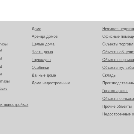
Дома
Нежилая недвиж
Аренда домов
Офисные помещ
тиры
Целые дома
Объекты торговл
ы
Часть дома
Объекты общепи
ы
Таунхаусы
Объекты сервиса
ы
Особняки
Объекты культбы
ы
Дачные дома
Склады
ртиры
Дома недостроенные
Производственн
йках
Гараж/паркинг
Объекты сельхоз
х новостройках
Прочие объекты
Недостроенные 