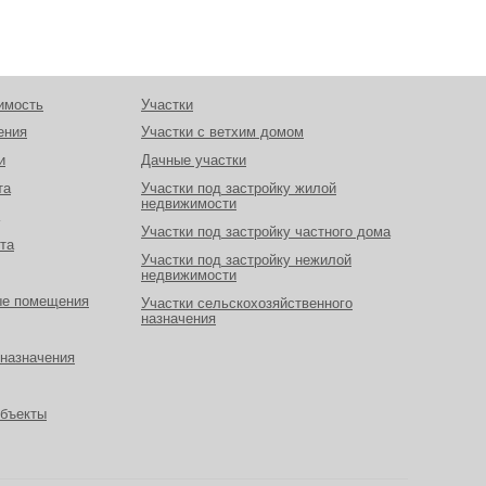
имость
Участки
ения
Участки с ветхим домом
и
Дачные участки
та
Участки под застройку жилой
недвижимости
Участки под застройку частного дома
та
Участки под застройку нежилой
недвижимости
ые помещения
Участки сельскохозяйственного
назначения
назначения
объекты