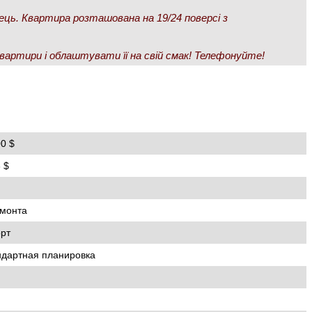
ець. Квартира розташована на 19/24 поверсі з
артири і облаштувати її на свій смак! Телефонуйте!
0 $
 $
емонта
рт
ндартная планировка