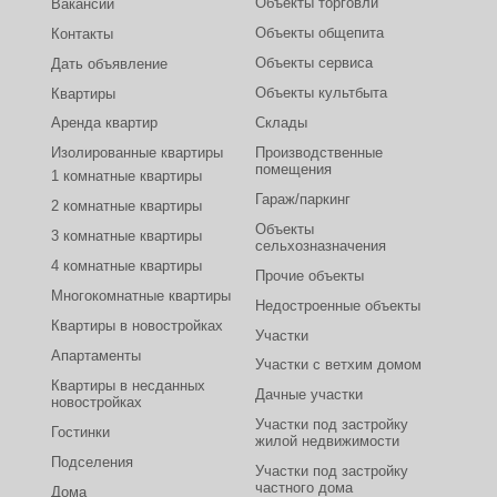
Объекты торговли
Вакансии
Объекты общепита
Контакты
Объекты сервиса
Дать объявление
Объекты культбыта
Квартиры
Аренда квартир
Склады
Изолированные квартиры
Производственные
помещения
1 комнатные квартиры
Гараж/паркинг
2 комнатные квартиры
Объекты
3 комнатные квартиры
сельхозназначения
4 комнатные квартиры
Прочие объекты
Многокомнатные квартиры
Недостроенные объекты
Квартиры в новостройках
Участки
Апартаменты
Участки с ветхим домом
Квартиры в несданных
Дачные участки
новостройках
Участки под застройку
Гостинки
жилой недвижимости
Подселения
Участки под застройку
частного дома
Дома