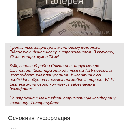
Продається квартира в житловому комплексі
Відпочинок, бізнес-класу, з євроремонтом. 3 кімнати,
72 кв. метри, кухня 23 м².
Київ, спальний район Святошин, поруч метро
Святошин. Квартира знаходиться на 7/16 поверсі із
нестандартним плануванням. У квартирі є всі
необхідні побутова техніка та меблі, інтернет Wi-Fi.
Безпека житлового комплексу забезпечена
домофоном.
Не втрачайте можливість отримати цю комфортну
квартиру! Телефонуйте!
Основная информация
Цена: