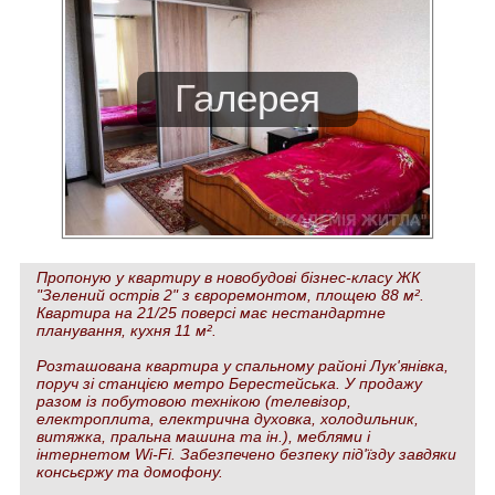
Пропоную у квартиру в новобудові бізнес-класу ЖК
"Зелений острів 2" з євроремонтом, площею 88 м².
Квартира на 21/25 поверсі має нестандартне
планування, кухня 11 м².
Розташована квартира у спальному районі Лук'янівка,
поруч зі станцією метро Берестейська. У продажу
разом із побутовою технікою (телевізор,
електроплита, електрична духовка, холодильник,
витяжка, пральна машина та ін.), меблями і
інтернетом Wi-Fi. Забезпечено безпеку під'їзду завдяки
консьєржу та домофону.