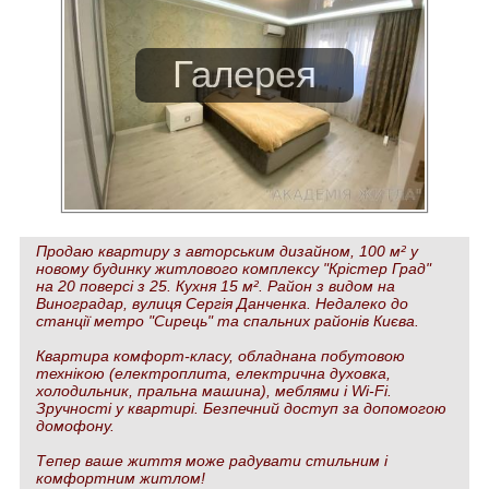
Продаю квартиру з авторським дизайном, 100 м² у
новому будинку житлового комплексу "Крістер Град"
на 20 поверсі з 25. Кухня 15 м². Район з видом на
Виноградар, вулиця Сергія Данченка. Недалеко до
станції метро "Сирець" та спальних районів Києва.
Квартира комфорт-класу, обладнана побутовою
технікою (електроплита, електрична духовка,
холодильник, пральна машина), меблями і Wi-Fi.
Зручності у квартирі. Безпечний доступ за допомогою
домофону.
Тепер ваше життя може радувати стильним і
комфортним житлом!