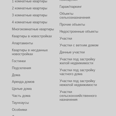
1 комнатные квартиры
Гараж/паркинг
2 комнатные квартиры
Объекты
3 комнатные квартиры
сельхозназначения
4 комнатные квартиры
Прочие объекты
Многокомнатные квартиры
Недостроенные объекты
Квартиры в новостройках
Участки
Апартаменты
Участки с ветхим домом
Квартиры в несданных
Дачные участки
новостройках
Участки под застройку
Гостинки
жилой недвижимости
Подселения
Участки под застройку
частного дома
Дома
Участки под застройку
Аренда домов
нежилой недвижимости
Целые дома
Участки
Часть дома
сельскохозяйственного
назначения
Таунхаусы
Особняки