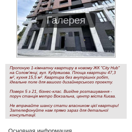
Пропоную 1-кімнатну квартиру в новому ЖК "City Hub"
на Солом'янці, вул. Кудряшова. Площа квартири 47,3
м², кухня 15,5 м². Квартира без внутрішніх робіт,
ідеальне поле для вашого дизайнерського проекту.
Поверх 5 з 21, бізнес-клас. Вигідне розташування -
поруч станція метро Вокзальна, центр міста Києва.
Не втрачайте шансу стати власником цієї квартири!
Зателефонуйте нам прямо зараз для детальної
консультації.
Основная информация