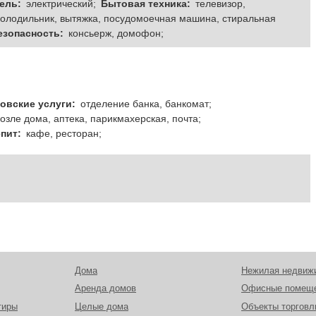
ель:
электрический;
Бытовая техника:
телевизор,
 холодильник, вытяжка, посудомоечная машина, стиральная
езопасность:
консьерж, домофон;
овские услуги:
отделение банка, банкомат;
озле дома, аптека, парикмахерская, почта;
пит:
кафе, ресторан;
Дома
Нежилая недвиж
Аренда домов
Офисные помещ
тиры
Целые дома
Объекты торговл