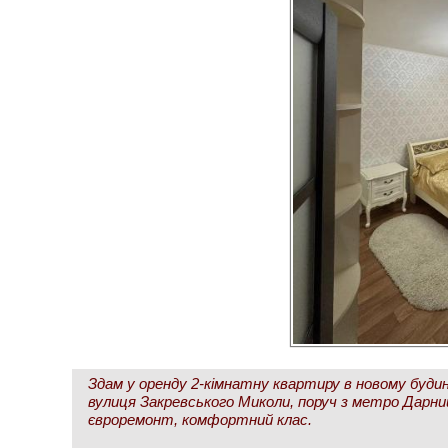
Здам у оренду 2-кімнатну квартиру в новому будинк
вулиця Закревського Миколи, поруч з метро Дарниця
євроремонт, комфортний клас.