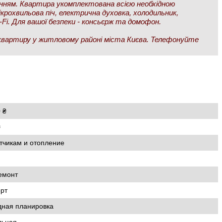
нням. Квартира укомплектована всією необхідною
крохвильова піч, електрична духовка, холодильник,
-Fi. Для вашої безпеки - консьєрж та домофон.
вартиру у житловому районі міста Києва. Телефонуйте
 ₴
₴
тчикам и отопление
емонт
рт
дная планировка