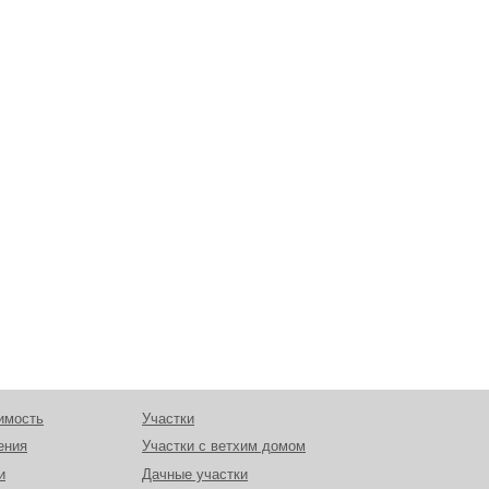
имость
Участки
ения
Участки с ветхим домом
и
Дачные участки