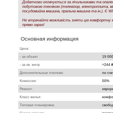
Додатково оплачується за лічильниками та опале
побутовою технікою (телевізор, електроплита, мі
посудомийна машина, пральна машина та ін.). Є Wi
Не втрачайте можливість зняти цю комфортну к
прямо зараз!
Основная информация
Цена:
- за объект
19 000
- за кв. метр
≈244 
Дополнительные платежи:
по сче
Комиссия:
50%
Ремонт:
еврор
Класс жилья:
комфо
Типовая планировка:
свобо