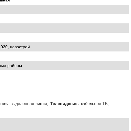
льная
2020, новострой
ные районы
нет:
выделенная линия;
Телевидение:
кабельное ТВ;