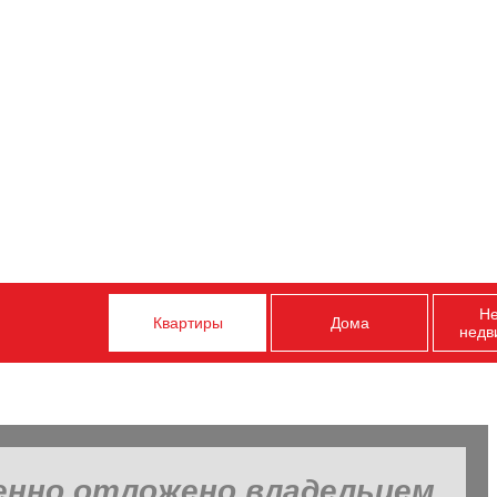
Н
Квартиры
Дома
недв
енно отложено владельцем